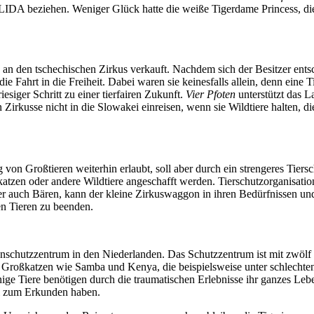
IDA beziehen. Weniger Glück hatte die weiße Tigerdame Princess, die
en tschechischen Zirkus verkauft. Nachdem sich der Besitzer entschied
ie Fahrt in die Freiheit. Dabei waren sie keinesfalls allein, denn ein
iesiger Schritt zu einer tierfairen Zukunft.
Vier Pfoten
unterstützt das L
Zirkusse nicht in die Slowakei einreisen, wenn sie Wildtiere halten, di
von Großtieren weiterhin erlaubt, soll aber durch ein strengeres Tiers
ßkatzen oder andere Wildtiere angeschafft werden. Tierschutzorganisati
r auch Bären, kann der kleine Zirkuswaggon in ihren Bedürfnissen un
en Tieren zu beenden.
chutzzentrum in den Niederlanden. Das Schutzzentrum ist mit zwölf w
te Großkatzen wie Samba und Kenya, die beispielsweise unter schlechte
nige Tiere benötigen durch die traumatischen Erlebnisse ihr ganzes Leb
al zum Erkunden haben.