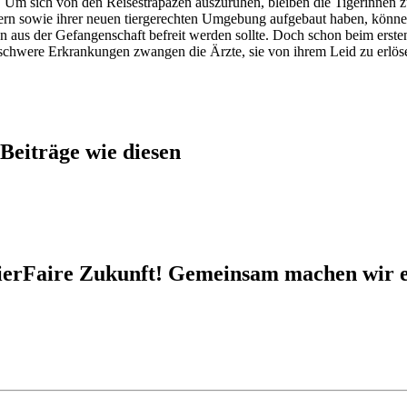
Um sich von den Reisestrapazen auszuruhen, bleiben die Tigerinnen z
rn sowie ihrer neuen tiergerechten Umgebung aufgebaut haben, können 
den aus der Gefangenschaft befreit werden sollte. Doch schon beim ers
 schwere Erkrankungen zwangen die Ärzte, sie von ihrem Leid zu erlös
Beiträge wie diesen
e TierFaire Zukunft! Gemeinsam machen wir 