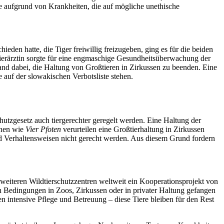
 aufgrund von Krankheiten, die auf mögliche unethische
en hatte, die Tiger freiwillig freizugeben, ging es für die beiden
e Tierärztin sorgte für eine engmaschige Gesundheitsüberwachung der
and dabei, die Haltung von Großtieren in Zirkussen zu beenden. Eine
e auf der slowakischen Verbotsliste stehen.
chutzgesetz auch tiergerechter geregelt werden. Eine Haltung der
onen wie
Vier Pfoten
verurteilen eine Großtierhaltung in Zirkussen
d Verhaltensweisen nicht gerecht werden. Aus diesem Grund fordern
eiteren Wildtierschutzzentren weltweit ein Kooperationsprojekt von
n Bedingungen in Zoos, Zirkussen oder in privater Haltung gefangen
en intensive Pflege und Betreuung – diese Tiere bleiben für den Rest