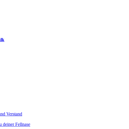
alk
und Verstand
u deiner Fellnase