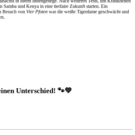
unächst in ihrem Innengehege. Nach weiteren Tests, um Krankheiten
Samba und Kenya in eine tierfaire Zukunft starten. Ein
ten Besuch von
Vier Pfoten
war die weiße Tigerdame geschwächt und
en.
einen Unterschied! 🐾💚