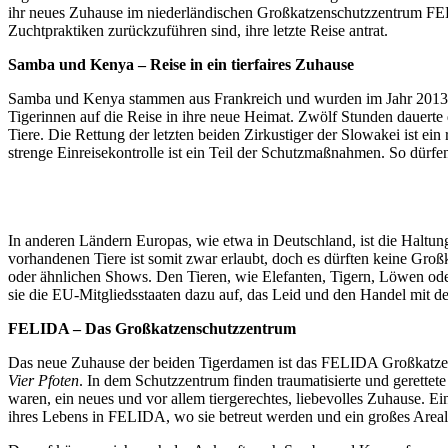
ihr neues Zuhause im niederländischen Großkatzenschutzzentrum FEL
Zuchtpraktiken zurückzuführen sind, ihre letzte Reise antrat.
Samba und Kenya – Reise in ein tierfaires Zuhause
Samba und Kenya stammen aus Frankreich und wurden im Jahr 2013 an d
Tigerinnen auf die Reise in ihre neue Heimat. Zwölf Stunden dauerte d
Tiere. Die Rettung der letzten beiden Zirkustiger der Slowakei ist ein r
strenge Einreisekontrolle ist ein Teil der Schutzmaßnahmen. So dürfen 
In anderen Ländern Europas, wie etwa in Deutschland, ist die Haltung 
vorhandenen Tiere ist somit zwar erlaubt, doch es dürften keine Gro
oder ähnlichen Shows. Den Tieren, wie Elefanten, Tigern, Löwen ode
sie die EU-Mitgliedsstaaten dazu auf, das Leid und den Handel mit d
FELIDA – Das Großkatzenschutzzentrum
Das neue Zuhause der beiden Tigerdamen ist das FELIDA Großkatzens
Vier Pfoten
. In dem Schutzzentrum finden traumatisierte und gerette
waren, ein neues und vor allem tiergerechtes, liebevolles Zuhause. Ei
ihres Lebens in FELIDA, wo sie betreut werden und ein großes Are