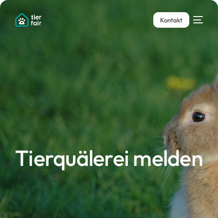
Kontakt
Tierquälerei
melden