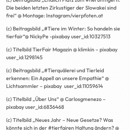
Die beiden letzten Zirkustiger der Slowakei sind
frei“ @ Montage: Instagram/vierpfoten.at
(c) Beitragsbild „#Tiere im Winter: So handeln sie
tierfair“@ NickyPe -pixabay user_id:10327513
(c) Titelbild TierFair Magazin @ klimkin – pixabay
user_id:1298145
(c) Beitragsbild „#Tierquälerei und Tierleid
erkennen: Ein Appell an unsere Empathie“ @
Lichtsammler – pixabay user_id:11059614
(c) Titelbild „Über Uns“ @ Carlosgmenezo –
pixabay user_id:6836468
(c) Titelbild „Neues Jahr – Neue Gesetze? Was
könnte sich in der #tierfairen Haltung ändern? @