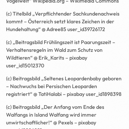
Vogelwelt“ Wikipedia.org – Wikimedia Commons
(c) Titelbild „Verpflichtender Sachkundenachweis
kommt – Österreich setzt klares Zeichen in der
Hundehaltung“ @ Adree85 user_id39726172
(c) „Beitragsbild Frühlingszeit ist Paarungszeit –
Verhaltensregeln im Wald zum Schutz von
Wildtieren“ @ Erik_Karits – pixabay
user_id15012370
(c) Beitragsbild „Seltenes Leopardenbaby geboren
– Nachwuchs bei Persischen Leoparden
registriert“ @ TatiHalabi – pixabay user_id1898398
(c) Beitragsbild „Der Anfang vom Ende des
Walfangs in Island Walfang wird immer
unwirtschaftlicher!“ @ Pexels – pixabay