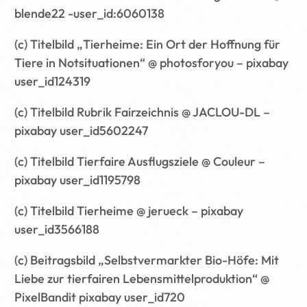
blende22 -user_id:6060138
(c) Titelbild „Tierheime: Ein Ort der Hoffnung für
Tiere in Notsituationen“ @ photosforyou – pixabay
user_id124319
(c) Titelbild Rubrik Fairzeichnis @ JACLOU-DL –
pixabay user_id5602247
(c) Titelbild Tierfaire Ausflugsziele @ Couleur –
pixabay user_id1195798
(c) Titelbild Tierheime @ jerueck – pixabay
user_id3566188
(c) Beitragsbild „Selbstvermarkter Bio-Höfe: Mit
Liebe zur tierfairen Lebensmittelproduktion“ @
PixelBandit pixabay user_id720