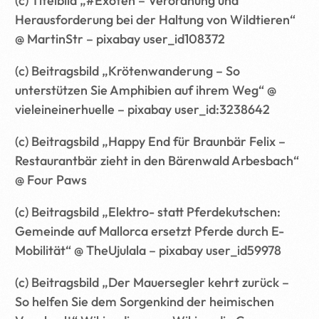
(c) Titelbild „#Exoten – Verordnung und
Herausforderung bei der Haltung von Wildtieren“
@ MartinStr – pixabay user_id108372
(c) Beitragsbild „Krötenwanderung – So
unterstützen Sie Amphibien auf ihrem Weg“ @
vieleineinerhuelle – pixabay user_id:3238642
(c) Beitragsbild „Happy End für Braunbär Felix –
Restaurantbär zieht in den Bärenwald Arbesbach“
@ Four Paws
(c) Beitragsbild „Elektro- statt Pferdekutschen:
Gemeinde auf Mallorca ersetzt Pferde durch E-
Mobilität“ @ TheUjulala – pixabay user_id59978
(c) Beitragsbild „Der Mauersegler kehrt zurück –
So helfen Sie dem Sorgenkind der heimischen