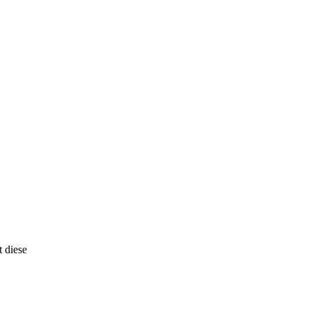
cher Schritt zu einer
t diese