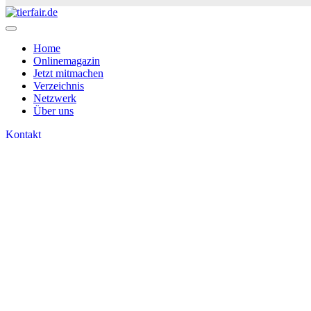
Home
Onlinemagazin
Jetzt mitmachen
Verzeichnis
Netzwerk
Über uns
Kontakt
TierFair Newsletter
Verfolge die neuesten Nachrichten und Updates auf t