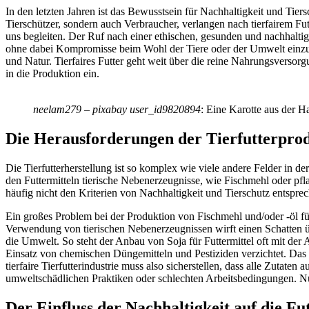
In den letzten Jahren ist das Bewusstsein für Nachhaltigkeit und Tie
Tierschützer, sondern auch Verbraucher, verlangen nach tierfairem Futt
uns begleiten. Der Ruf nach einer ethischen, gesunden und nachhaltig
ohne dabei Kompromisse beim Wohl der Tiere oder der Umwelt einzu
und Natur. Tierfaires Futter geht weit über die reine Nahrungsversor
in die Produktion ein.
neelam279 – pixabay user_id9820894
: Eine Karotte aus der 
Die Herausforderungen der Tierfutterpro
Die Tierfutterherstellung ist so komplex wie viele andere Felder in 
den Futtermitteln tierische Nebenerzeugnisse, wie Fischmehl oder pf
häufig nicht den Kriterien von Nachhaltigkeit und Tierschutz entspre
Ein großes Problem bei der Produktion von Fischmehl und/oder -öl fü
Verwendung von tierischen Nebenerzeugnissen wirft einen Schatten üb
die Umwelt. So steht der Anbau von Soja für Futtermittel oft mit d
Einsatz von chemischen Düngemitteln und Pestiziden verzichtet. Das g
tierfaire Tierfutterindustrie muss also sicherstellen, dass alle Zutat
umweltschädlichen Praktiken oder schlechten Arbeitsbedingungen. N
Der Einfluss der Nachhaltigkeit auf die Fu