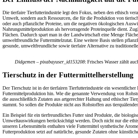
Die tierfaire Tierfutterindustrie legt den Fokus, neben den ethisch ve
Umwelt, sondern auch Ressourcen, die für die Produktion von tierisc
oder auch pflanzliche Proteine, um die negativen ökologischen Auswirk
Nahrungsmittelproduktion als hervorragende Proteinquelle dient. Zugl
Flächen. Dadurch spart man in der Landwirtschaft eine Menge Fläche 
umweltfreundliche Futtermittelzutat. Eine weitere Basis stellen pflan
gesunde, umweltfreundliche sowie tierfaire Alternative zu traditionell
Didgemen – pixabayuser_id153208
: Frisches Wasser zählt auc
Tierschutz in der Futtermittelherstellung
Der Tierschutz ist in der tierfairen Tierfutterindustrie ein wesentlic
Futtermittelproduktion hin. Wie die genannte Verwendung von Rohstoff
die ausschließlich Zutaten aus artgerechter Haltung und ethischer Tier
stammt. So sollen die Produkte nicht aus Rohstoffen aus tierquälend
Ein Beispiel für ein tierfreundliches Futter sind Produkte, die biologi
Umweltauswirkungen berücksichtigt werden. Doch nicht nur die ethisch
unseren Lebensmitteln enthalten viele Futtermittel synthetische Aromen
Futterproduktion setzt auf natürliche, gesunde Zutaten ohne künstlich