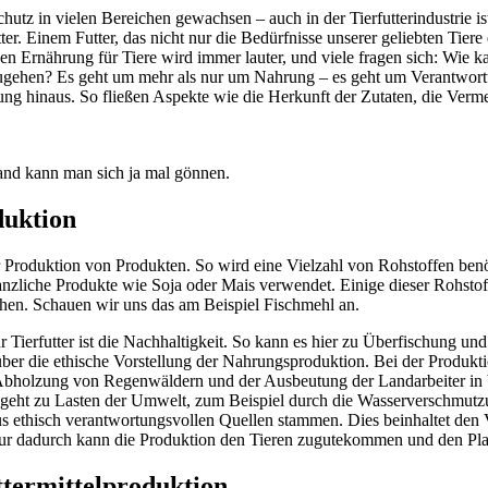
rschutz in vielen Bereichen gewachsen – auch in der Tierfutterindustri
er. Einem Futter, das nicht nur die Bedürfnisse unserer geliebten Tiere
en Ernährung für Tiere wird immer lauter, und viele fragen sich: Wie k
gehen? Es geht um mehr als nur um Nahrung – es geht um Verantwort
gung hinaus. So fließen Aspekte wie die Herkunft der Zutaten, die Ver
Hand kann man sich ja mal gönnen.
duktion
der Produktion von Produkten. So wird eine Vielzahl von Rohstoffen benö
lanzliche Produkte wie Soja oder Mais verwendet. Einige dieser Rohst
chen. Schauen wir uns das am Beispiel Fischmehl an.
r Tierfutter ist die Nachhaltigkeit. So kann es hier zu Überfischung 
er die ethische Vorstellung der Nahrungsproduktion. Bei der Produkti
er Abholzung von Regenwäldern und der Ausbeutung der Landarbeiter in 
eht zu Lasten der Umwelt, zum Beispiel durch die Wasserverschmutzung,
en aus ethisch verantwortungsvollen Quellen stammen. Dies beinhaltet den
ur dadurch kann die Produktion den Tieren zugutekommen und den Pla
ttermittelproduktion