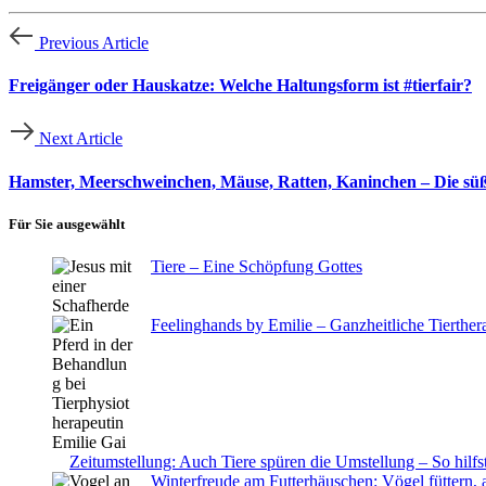
Previous Article
Freigänger oder Hauskatze: Welche Haltungsform ist #tierfair?
Next Article
Hamster, Meerschweinchen, Mäuse, Ratten, Kaninchen – Die sü
Für Sie ausgewählt
Tiere – Eine Schöpfung Gottes
Feelinghands by Emilie – Ganzheitliche Tierther
Zeitumstellung: Auch Tiere spüren die Umstellung – So hilfst
Winterfreude am Futterhäuschen: Vögel füttern, a