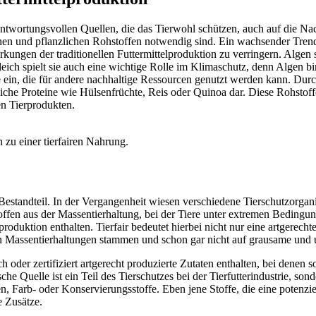
rantwortungsvollen Quellen, die das Tierwohl schützen, auch auf die Nach
hen und pflanzlichen Rohstoffen notwendig sind. Ein wachsender Trend
ungen der traditionellen Futtermittelproduktion zu verringern. Algen s
eich spielt sie auch eine wichtige Rolle im Klimaschutz, denn Algen b
ein, die für andere nachhaltige Ressourcen genutzt werden kann. Durc
zliche Proteine wie Hülsenfrüchte, Reis oder Quinoa dar. Diese Rohstoff
en Tierprodukten.
h zu einer tierfairen Nahrung.
her Bestandteil. In der Vergangenheit wiesen verschiedene Tierschutzorg
en aus der Massentierhaltung, bei der Tiere unter extremen Bedingungen
produktion enthalten. Tierfair bedeutet hierbei nicht nur eine artgerecht
en Massentierhaltungen stammen und schon gar nicht auf grausame und 
sch oder zertifiziert artgerecht produzierte Zutaten enthalten, bei dene
e Quelle ist ein Teil des Tierschutzes bei der Tierfutterindustrie, so
, Farb- oder Konservierungsstoffe. Eben jene Stoffe, die eine potenziell
e Zusätze.