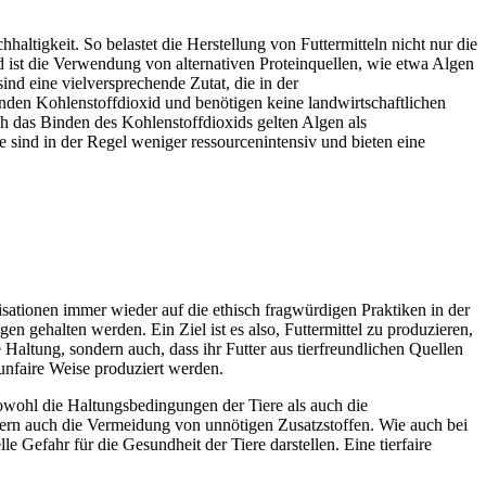
haltigkeit. So belastet die Herstellung von Futtermitteln nicht nur die
 ist die Verwendung von alternativen Proteinquellen, wie etwa Algen
ind eine vielversprechende Zutat, die in der
inden Kohlenstoffdioxid und benötigen keine landwirtschaftlichen
h das Binden des Kohlenstoffdioxids gelten Algen als
e sind in der Regel weniger ressourcenintensiv und bieten eine
anisationen immer wieder auf die ethisch fragwürdigen Praktiken in der
 gehalten werden. Ein Ziel ist es also, Futtermittel zu produzieren,
e Haltung, sondern auch, dass ihr Futter aus tierfreundlichen Quellen
unfaire Weise produziert werden.
n sowohl die Haltungsbedingungen der Tiere als auch die
ndern auch die Vermeidung von unnötigen Zusatzstoffen. Wie auch bei
e Gefahr für die Gesundheit der Tiere darstellen. Eine tierfaire