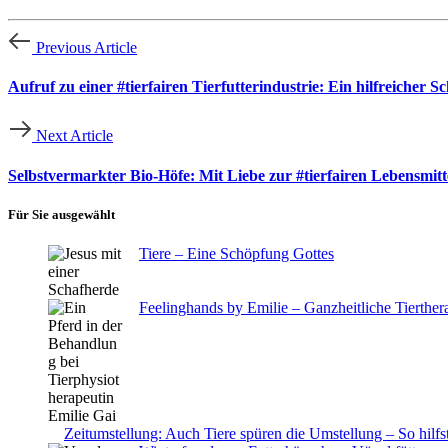
Previous Article
Aufruf zu einer #tierfairen Tierfutterindustrie: Ein hilfreicher S
Next Article
Selbstvermarkter Bio-Höfe: Mit Liebe zur #tierfairen Lebensmit
Für Sie ausgewählt
Tiere – Eine Schöpfung Gottes
Feelinghands by Emilie – Ganzheitliche Tierther
Zeitumstellung: Auch Tiere spüren die Umstellung – So hilfst