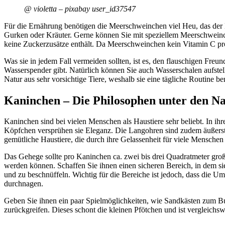
@ violetta – pixabay user_id37547
Für die Ernährung benötigen die Meerschweinchen viel Heu, das der Ha
Gurken oder Kräuter. Gerne können Sie mit speziellem Meerschweinch
keine Zuckerzusätze enthält. Da Meerschweinchen kein Vitamin C produ
Was sie in jedem Fall vermeiden sollten, ist es, den flauschigen Fr
Wasserspender gibt. Natürlich können Sie auch Wasserschalen aufstel
Natur aus sehr vorsichtige Tiere, weshalb sie eine tägliche Routine
Kaninchen – Die Philosophen unter den N
Kaninchen sind bei vielen Menschen als Haustiere sehr beliebt. In i
Köpfchen versprühen sie Eleganz. Die Langohren sind zudem äußerst 
gemütliche Haustiere, die durch ihre Gelassenheit für viele Menschen
Das Gehege sollte pro Kaninchen ca. zwei bis drei Quadratmeter groß 
werden können. Schaffen Sie ihnen einen sicheren Bereich, in dem si
und zu beschnüffeln. Wichtig für die Bereiche ist jedoch, dass die U
durchnagen.
Geben Sie ihnen ein paar Spielmöglichkeiten, wie Sandkästen zum Bud
zurückgreifen. Dieses schont die kleinen Pfötchen und ist vergleichswe