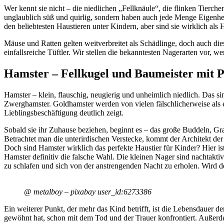
Wer kennt sie nicht – die niedlichen „Fellknäule“, die flinken Tierc
unglaublich süß und quirlig, sondern haben auch jede Menge Eigenhe
den beliebtesten Haustieren unter Kindern, aber sind sie wirklich als 
Mäuse und Ratten gelten weitverbreitet als Schädlinge, doch auch di
einfallsreiche Tüftler. Wir stellen die bekanntesten Nagerarten vor, 
Hamster – Fellkugel und Baumeister mit P
Hamster – klein, flauschig, neugierig und unheimlich niedlich. Das si
Zwerghamster. Goldhamster werden von vielen fälschlicherweise als e
Lieblingsbeschäftigung deutlich zeigt.
Sobald sie ihr Zuhause beziehen, beginnt es – das große Buddeln, Gra
Betrachtet man die unterirdischen Verstecke, kommt der Architekt der
Doch sind Hamster wirklich das perfekte Haustier für Kinder? Hier is
Hamster definitiv die falsche Wahl. Die kleinen Nager sind nachtakti
zu schlafen und sich von der anstrengenden Nacht zu erholen. Wird 
@ metalboy – pixabay user_id:6273386
Ein weiterer Punkt, der mehr das Kind betrifft, ist die Lebensdauer d
gewöhnt hat, schon mit dem Tod und der Trauer konfrontiert. Außerdem