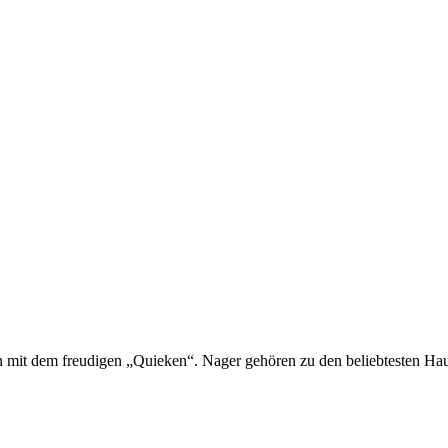
Mäuse, Ratten, Kaninchen –
hen mit dem freudigen „Quieken“. Nager gehören zu den beliebtesten Hau