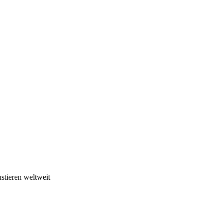
 Die süßen #Nager im
stieren weltweit