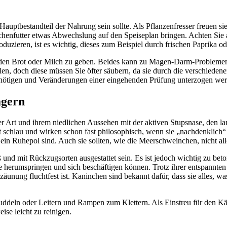
uptbestandteil der Nahrung sein sollte. Als Pflanzenfresser freuen sie 
enfutter etwas Abwechslung auf den Speiseplan bringen. Achten Sie all
zieren, ist es wichtig, dieses zum Beispiel durch frischen Paprika od
eunden Brot oder Milch zu geben. Beides kann zu Magen-Darm-Problemen
len, doch diese müssen Sie öfter säubern, da sie durch die verschied
 benötigen und Veränderungen einer eingehenden Prüfung unterzogen wer
agern
hrer Art und ihrem niedlichen Aussehen mit der aktiven Stupsnase, de
schlau und wirken schon fast philosophisch, wenn sie „nachdenklich“ u
 ein Ruhepol sind. Auch sie sollten, wie die Meerschweinchen, nicht a
und mit Rückzugsorten ausgestattet sein. Es ist jedoch wichtig zu beto
e herumspringen und sich beschäftigen können. Trotz ihrer entspannten
mzäunung fluchtfest ist. Kaninchen sind bekannt dafür, dass sie alles
deln oder Leitern und Rampen zum Klettern. Als Einstreu für den Käfi
ise leicht zu reinigen.