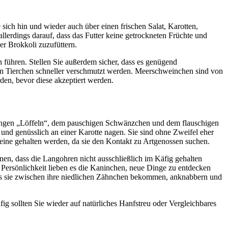
sich hin und wieder auch über einen frischen Salat, Karotten,
erdings darauf, dass das Futter keine getrockneten Früchte und
er Brokkoli zuzufüttern.
 führen. Stellen Sie außerdem sicher, dass es genügend
enen Tierchen schneller verschmutzt werden. Meerschweinchen sind von
den, bevor diese akzeptiert werden.
n langen „Löffeln“, dem pauschigen Schwänzchen und dem flauschigen
nd genüsslich an einer Karotte nagen. Sie sind ohne Zweifel eher
lleine gehalten werden, da sie den Kontakt zu Artgenossen suchen.
nen, dass die Langohren nicht ausschließlich im Käfig gehalten
 Persönlichkeit lieben es die Kaninchen, neue Dinge zu entdecken
, was sie zwischen ihre niedlichen Zähnchen bekommen, anknabbern und
g sollten Sie wieder auf natürliches Hanfstreu oder Vergleichbares