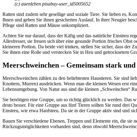
(c) auenleben pixabay-user_id5005652
Ratten sind zudem sehr gesellige und soziale Tiere. Sie lieben es, 
Ihnen und geben Sie ihnen gesicherten Auslauf. In ihrer Neugier be
Pflege sind Ratten und Mäuse unkompliziert.
Achten Sie nur darauf, dass der Käfig und das natürliche Einstreu re
Allesfresser, sie freuen sich über eine gesunde Portion frisches Obst
kleineren Portion. Da beide viel trinken, stellen Sie sicher, dass der 
Sie ihnen eine Rolle und verstecken Sie in Heu und getrocknetem Gra
Meerschweinchen – Gemeinsam stark und 
Meerschweinchen zählen zu den beliebtesten Haustieren. Sie sind lieb
Knottern, Murren) ausdrücken. Wenn man die kleinen Wesen erst einmal
Lebensumgebung. Von Natur aus sind die kleinen „Schweinchen“ Rudelt
Sie benötigen eine Gruppe, um so richtig glücklich zu werden. Das wi
desto besser. Für eine Gruppe aus fünf Tieren sollten Sie rund drei 
Einstreu, wie etwa Hanfstreu. Da sie in der Gruppe aktiv sind und sic
Bauen Sie verschiedene Ebenen, Treppen und Elemente ein, die sie ne
Rückzugsmöglichkeiten vorhanden sind, denn obwohl Meerschweinchen