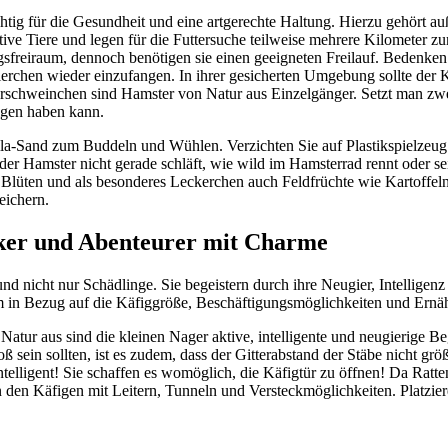
htig für die Gesundheit und eine artgerechte Haltung. Hierzu gehört a
ve Tiere und legen für die Futtersuche teilweise mehrere Kilometer zu
reiraum, dennoch benötigen sie einen geeigneten Freilauf. Bedenken Si
Tierchen wieder einzufangen. In ihrer gesicherten Umgebung sollte der
schweinchen sind Hamster von Natur aus Einzelgänger. Setzt man zwe
lgen haben kann.
lla-Sand zum Buddeln und Wühlen. Verzichten Sie auf Plastikspielzeug 
der Hamster nicht gerade schläft, wie wild im Hamsterrad rennt oder se
, Blüten und als besonderes Leckerchen auch Feldfrüchte wie Kartoffel
eichern.
cker und Abenteurer mit Charme
nicht nur Schädlinge. Sie begeistern durch ihre Neugier, Intelligenz un
lem in Bezug auf die Käfiggröße, Beschäftigungsmöglichkeiten und Ernä
Natur aus sind die kleinen Nager aktive, intelligente und neugierige 
 sein sollten, ist es zudem, dass der Gitterabstand der Stäbe nicht größ
ligent! Sie schaffen es womöglich, die Käfigtür zu öffnen! Da Ratten 
n den Käfigen mit Leitern, Tunneln und Versteckmöglichkeiten. Platzier