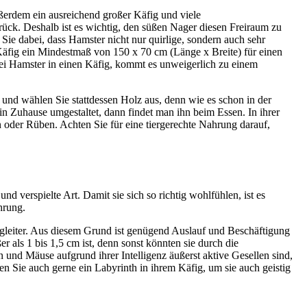
ußerdem ein ausreichend großer Käfig und viele
rück. Deshalb ist es wichtig, den süßen Nager diesen Freiraum zu
e dabei, dass Hamster nicht nur quirlige, sondern auch sehr
 Käfig ein Mindestmaß von 150 x 70 cm (Länge x Breite) für einen
i Hamster in einen Käfig, kommt es unweigerlich zu einem
und wählen Sie stattdessen Holz aus, denn wie es schon in der
in Zuhause umgestaltet, dann findet man ihn beim Essen. In ihrer
n oder Rüben. Achten Sie für eine tiergerechte Nahrung darauf,
d verspielte Art. Damit sie sich so richtig wohlfühlen, ist es
hrung.
Begleiter. Aus diesem Grund ist genügend Auslauf und Beschäftigung
er als 1 bis 1,5 cm ist, denn sonst könnten sie durch die
und Mäuse aufgrund ihrer Intelligenz äußerst aktive Gesellen sind,
en Sie auch gerne ein Labyrinth in ihrem Käfig, um sie auch geistig