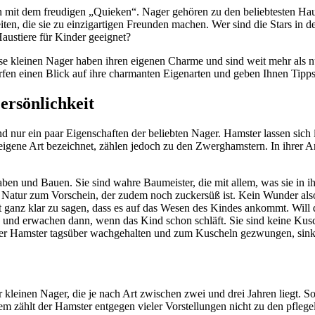
hen mit dem freudigen „Quieken“. Nager gehören zu den beliebtesten Ha
iten, die sie zu einzigartigen Freunden machen. Wer sind die Stars i
Haustiere für Kinder geeignet?
ese kleinen Nager haben ihren eigenen Charme und sind weit mehr als n
werfen einen Blick auf ihre charmanten Eigenarten und geben Ihnen Tipps
ersönlichkeit
nd nur ein paar Eigenschaften der beliebten Nager. Hamster lassen sich 
igene Art bezeichnet, zählen jedoch zu den Zwerghamstern. In ihrer Ar
ben und Bauen. Sie sind wahre Baumeister, die mit allem, was sie in i
 Natur zum Vorschein, der zudem noch zuckersüß ist. Kein Wunder also, 
t ganz klar zu sagen, dass es auf das Wesen des Kindes ankommt. Will d
v und erwachen dann, wenn das Kind schon schläft. Sie sind keine Kusch
der Hamster tagsüber wachgehalten und zum Kuscheln gezwungen, sinkt 
er kleinen Nager, die je nach Art zwischen zwei und drei Jahren liegt. 
 zählt der Hamster entgegen vieler Vorstellungen nicht zu den pflegel