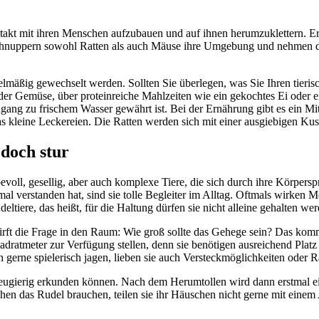
Kontakt mit ihren Menschen aufzubauen und auf ihnen herumzuklettern. 
schnuppern sowohl Ratten als auch Mäuse ihre Umgebung und nehmen di
gelmäßig gewechselt werden. Sollten Sie überlegen, was Sie Ihren tier
 oder Gemüse, über proteinreiche Mahlzeiten wie ein gekochtes Ei oder e
Zugang zu frischem Wasser gewährt ist. Bei der Ernährung gibt es ein Mit
s kleine Leckereien. Die Ratten werden sich mit einer ausgiebigen Kus
doch stur
evoll, gesellig, aber auch komplexe Tiere, die sich durch ihre Körper
 verstanden hat, sind sie tolle Begleiter im Alltag. Oftmals wirken M
iere, das heißt, für die Haltung dürfen sie nicht alleine gehalten wer
rft die Frage in den Raum: Wie groß sollte das Gehege sein? Das kommt 
Quadratmeter zur Verfügung stellen, denn sie benötigen ausreichend Pl
h gerne spielerisch jagen, lieben sie auch Versteckmöglichkeiten oder 
ugierig erkunden können. Nach dem Herumtollen wird dann erstmal eine 
 das Rudel brauchen, teilen sie ihr Häuschen nicht gerne mit einem