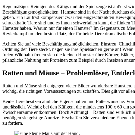
Regelmäßiges Reinigen des Käfigs und der Spielzeuge ist äußerst wic
Beschäftigungsmöglichkeiten. Hamster sind in der Nacht durchaus akti
geben. Ein Laufrad kompensiert zwar den eingeschränkten Bewegungsf
schreckhafte Tiere sind und es Ihnen schwerfallen kann, die flinken 
Hamster haben. Warum nur für einen Hamster? Im Gegensatz zu Meer
Revierkampf um den besten Platz, der für beide Tiere dramatische Fo
Achten Sie auf viele Beschäftigungsmöglichkeiten. Einstreu, Chinchi
Ordnung der Tiere steckt, nagen sie ihre Spielsachen gerne an! Wenn 
freien Wildbahn freuen sich die kleinen Hamster über Körner, Blätter
pflanzliche Nahrung mit Proteinen zum Beispiel durch Insekten anzur
Ratten und Mäuse – Problemlöser, Entde
Ratten und Mäuse sind entgegen vieler Bilder wunderbare Haustiere und 
wichtig, die richtigen Voraussetzungen zu schaffen. Dies gilt vor al
Beide Tiere besitzen ähnliche Eigenschaften und Futterwünsche. Von 
unerlässlich. Wichtig bei den Käfigen, die mindestens 100 x 60 cm groß
Zwischenräume entkommen. Doch Achtung! – Ratten sind wirklich intel
benötigen sie geistige Anreize. Erschaffen Sie verschiedene Ebenen i
zu fordern.