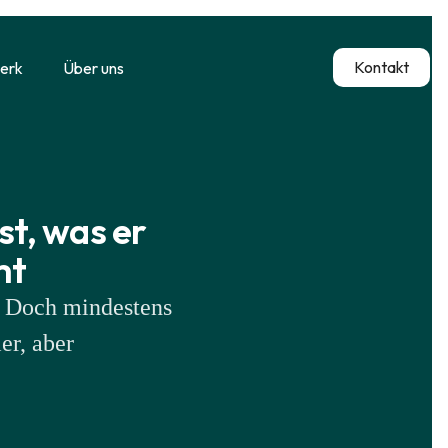
Kontakt
erk
Über uns
st, was er
mt
. Doch mindestens
er, aber