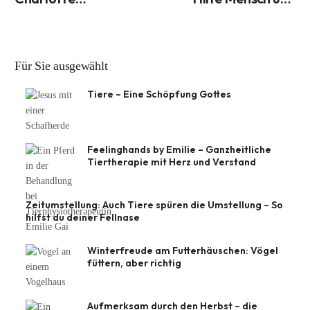
Schlichting: Einsatz
Tier erreicht
für größeres
Bewusstsein einer
tierfairen Haltung
Für Sie ausgewählt
Tiere – Eine Schöpfung Gottes
Feelinghands by Emilie – Ganzheitliche
Tiertherapie mit Herz und Verstand
Zeitumstellung: Auch Tiere spüren die Umstellung – So
hilfst du deiner Fellnase
Winterfreude am Futterhäuschen: Vögel
füttern, aber richtig
Aufmerksam durch den Herbst – die